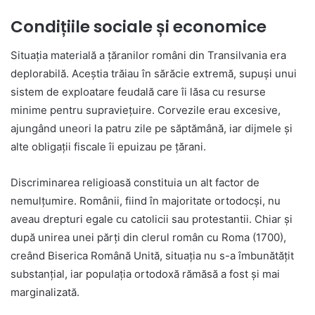
Condițiile sociale și economice
Situația materială a țăranilor români din Transilvania era
deplorabilă. Aceștia trăiau în sărăcie extremă, supuși unui
sistem de exploatare feudală care îi lăsa cu resurse
minime pentru supraviețuire. Corvezile erau excesive,
ajungând uneori la patru zile pe săptămână, iar dijmele și
alte obligații fiscale îi epuizau pe țărani.
Discriminarea religioasă constituia un alt factor de
nemulțumire. Românii, fiind în majoritate ortodocși, nu
aveau drepturi egale cu catolicii sau protestantii. Chiar și
după unirea unei părți din clerul român cu Roma (1700),
creând Biserica Română Unită, situația nu s-a îmbunătățit
substanțial, iar populația ortodoxă rămăsă a fost și mai
marginalizată.