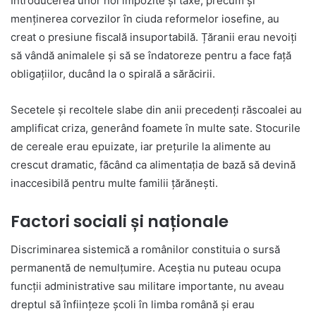
Introducerea unor noi impozite și taxe, precum și
menținerea corvezilor în ciuda reformelor iosefine, au
creat o presiune fiscală insuportabilă. Țăranii erau nevoiți
să vândă animalele și să se îndatoreze pentru a face față
obligațiilor, ducând la o spirală a sărăcirii.
Secetele și recoltele slabe din anii precedenți răscoalei au
amplificat criza, generând foamete în multe sate. Stocurile
de cereale erau epuizate, iar prețurile la alimente au
crescut dramatic, făcând ca alimentația de bază să devină
inaccesibilă pentru multe familii țărănești.
Factori sociali și naționale
Discriminarea sistemică a românilor constituia o sursă
permanentă de nemulțumire. Aceștia nu puteau ocupa
funcții administrative sau militare importante, nu aveau
dreptul să înființeze școli în limba română și erau