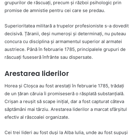
grupurilor de răscuați, precum și război psihologic prin
promise de amnistie pentru cei care se predau.
Superioritatea militară a trupelor profesioniste s-a dovedit
decisivă. Țăranii, deși numeroși și determinați, nu puteau
concura cu disciplina și armamentul superior al armatei
austriece. Până în februarie 1785, principalele grupuri de
răscuați fuseseră înfrânte sau dispersate.
Arestarea liderilor
Horea și Cloșca au fost arestați în februarie 1785, trădați
de un țăran căruia îi promiseseră o răsplată substanțială.
Crișan a reușit să scape inițial, dar a fost capturat câteva
săptămâni mai târziu. Arestarea liderilor a marcat sfârșitul
efectiv al răscoalei organizate.
Cei trei lideri au fost duși la Alba Iulia, unde au fost supuși