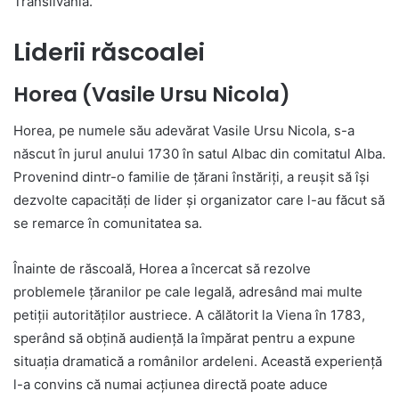
Transilvania.
Liderii răscoalei
Horea (Vasile Ursu Nicola)
Horea, pe numele său adevărat Vasile Ursu Nicola, s-a
născut în jurul anului 1730 în satul Albac din comitatul Alba.
Provenind dintr-o familie de țărani înstăriți, a reușit să își
dezvolte capacități de lider și organizator care l-au făcut să
se remarce în comunitatea sa.
Înainte de răscoală, Horea a încercat să rezolve
problemele țăranilor pe cale legală, adresând mai multe
petiții autorităților austriece. A călătorit la Viena în 1783,
sperând să obțină audiență la împărat pentru a expune
situația dramatică a românilor ardeleni. Această experiență
l-a convins că numai acțiunea directă poate aduce