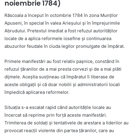
noiembrie 1784)
Răscoala a început în octombrie 1784 în zona Munților
Apuseni, în special în valea Arieșului și în împrejurimile
Abrudului. Pretextul imediat a fost refuzul autorităților
locale de a aplica reformele iosefine și continuarea
abuzurilor feudale în ciuda legilor promulgate de împărat.
Primele manifestări au fost relativ pașnice, constând în
refuzul țăranilor de a mai presta corvezi și de a mai plăti
dijmele. Aceștia susțineau că împăratul îi liberase de
aceste obligații și că doar nobilii și administratorii locali
împiedică aplicarea reformelor.
Situația s-a escalat rapid când autoritățile locale au
încercat să reprime prin forță aceste manifestări.
Trimiterea de soldați și tentativele de arestare a liderilor au
provocat reacții violente din partea țăranilor, care au