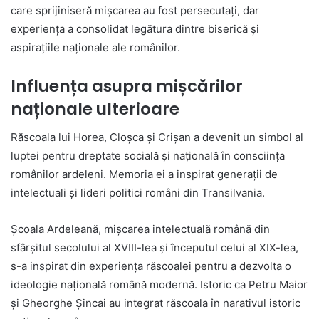
care sprijiniseră mișcarea au fost persecutați, dar
experiența a consolidat legătura dintre biserică și
aspirațiile naționale ale românilor.
Influența asupra mișcărilor
naționale ulterioare
Răscoala lui Horea, Cloșca și Crișan a devenit un simbol al
luptei pentru dreptate socială și națională în consciința
românilor ardeleni. Memoria ei a inspirat generații de
intelectuali și lideri politici români din Transilvania.
Școala Ardeleană, mișcarea intelectuală română din
sfârșitul secolului al XVIII-lea și începutul celui al XIX-lea,
s-a inspirat din experiența răscoalei pentru a dezvolta o
ideologie națională română modernă. Istoric ca Petru Maior
și Gheorghe Șincai au integrat răscoala în narativul istoric