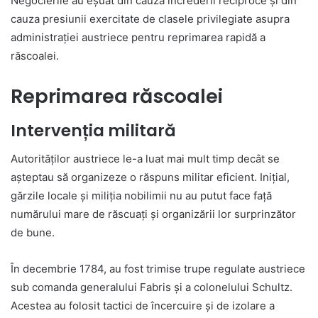
Negocierile au eșuat din cauza încrederii reciproce și din
cauza presiunii exercitate de clasele privilegiate asupra
administrației austriece pentru reprimarea rapidă a
răscoalei.
Reprimarea răscoalei
Intervenția militară
Autorităților austriece le-a luat mai mult timp decât se
așteptau să organizeze o răspuns militar eficient. Inițial,
gărzile locale și miliția nobilimii nu au putut face față
numărului mare de răscuați și organizării lor surprinzător
de bune.
În decembrie 1784, au fost trimise trupe regulate austriece
sub comanda generalului Fabris și a colonelului Schultz.
Acestea au folosit tactici de încercuire și de izolare a