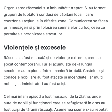
Organizarea răscoalei s-a îmbunătățit treptat. S-au format
grupuri de luptători conduși de căpitani locali, care
coordonau acțiunile în diferite zone. Comunicarea se făcea
prin mesageri și prin folosirea semnalelor cu foc, ceea ce
permitea sincronizarea atacurilor.
Violențele și excesele
Răscoala a fost marcată și de violențe extreme, care au
șocat contemporanii. Furiei acumulate de-a lungul
secolelor au explodat într-o manieră brutală. Castelele și
conacele nobiliare au fost atacate și incendiate, iar mulți
nobili și administratori au fost uciși.
Cel mai infam episod a fost masacrul de la Zlatna, unde
sute de nobili și funcționari care se refugiaseră în oraș au
fost uciși de țăranii răscuați. Asemenea scene s-au repetat