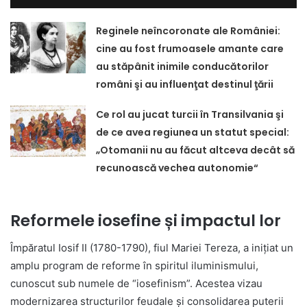
Reginele neîncoronate ale României:
cine au fost frumoasele amante care
au stăpânit inimile conducătorilor
români şi au influenţat destinul ţării
Ce rol au jucat turcii în Transilvania şi
de ce avea regiunea un statut special:
„Otomanii nu au făcut altceva decât să
recunoască vechea autonomie“
Reformele iosefine și impactul lor
Împăratul Iosif II (1780-1790), fiul Mariei Tereza, a inițiat un
amplu program de reforme în spiritul iluminismului,
cunoscut sub numele de “iosefinism”. Acestea vizau
modernizarea structurilor feudale și consolidarea puterii