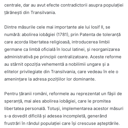
centrale, dar au avut efecte contradictorii asupra populației
țărănești din Transilvania.
Dintre măsurile cele mai importante ale lui Iosif II, se
numără: abolirea iobăgiei (1781), prin Patenta de toleranță
care acorda libertatea religioasă, introducerea limbii
germane ca limbă oficială în locul latinei, și reorganizarea
administrativă pe principii centralizatoare. Aceste reforme
au stârnit opoziția vehementă a nobilimii ungare și a
elitelor privilegiate din Transilvania, care vedeau în ele o
amenințare la adresa pozițiilor lor dominante.
Pentru țăranii români, reformele au reprezentat un fâșii de
speranță, mai ales abolirea iobăgiei, care le promitea
libertatea personală. Totuși, implementarea acestor măsuri
s-a dovedit dificilă și adesea incompletă, generând
frustrări în rândul populației care își crescuse așteptările.