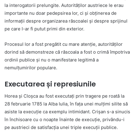
la interogatorii prelungite. Autorităților austriece le erau
importante nu doar pedepsirea lor, ci și obținerea de
informații despre organizarea răscoalei și despre sprijinul
pe care l-ar fi putut primi din exterior.
Procesul lor a fost pregătit cu mare atenție, autorităților
dorind să demonstreze că răscoala a fost o crimă împotriva
ordinii publice și nu o manifestare legitimă a
nemulțumirilor populare.
Executarea și represiunile
Horea și Cloșca au fost executați prin tragere pe roată la
28 februarie 1785 la Alba Iulia, în fața unei mulțimi silite să
asiste la execuție ca exemplu intimidant. Crișan s-a sinucis
în închisoare cu o noapte înainte de execuție, privându-i
pe austrieci de satisfacția unei triple execuții publice.