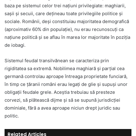
baza pe sistemul celor trei națiuni privilegiate: maghiarii,
sașii și secuii, care dețineau toate privilegiile politice și
sociale. Românii, deși constituiau majoritatea demografică
(aproximativ 60% din populație), nu erau recunoscuți ca
națiune politică și se aflau în marea lor majoritate în poziția
de iobagi.
Sistemul feudal transilvănean se caracteriza prin
rigiditatea sa extremă. Nobilimea maghiară și parțial cea
germană controlau aproape întreaga proprietate funciară,
în timp ce țăranii români erau legați de glie și supuși unor
obligații feudale grele. Aceștia trebuiau să presteze
corvezi, să plătească dijme și să se supună jurisdicției
dominiale, fără a avea aproape niciun drept juridic sau
politic.
Related Articles