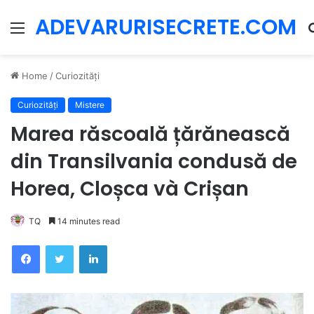
ADEVARURISECRETE.COM
Menu
Home
/
Curiozități
Curiozități
Mistere
Marea răscoală țărănească
din Transilvania condusă de
Horea, Cloșca và Crișan
TQ
14 minutes read
Facebook
Twitter
LinkedIn