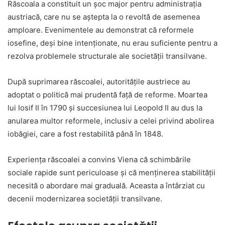
Răscoala a constituit un șoc major pentru administrația
austriacă, care nu se aștepta la o revoltă de asemenea
amploare. Evenimentele au demonstrat că reformele
iosefine, deși bine intenționate, nu erau suficiente pentru a
rezolva problemele structurale ale societății transilvane.
După suprimarea răscoalei, autoritățile austriece au
adoptat o politică mai prudentă față de reforme. Moartea
lui Iosif II în 1790 și succesiunea lui Leopold II au dus la
anularea multor reformele, inclusiv a celei privind abolirea
iobăgiei, care a fost restabilită până în 1848.
Experiența răscoalei a convins Viena că schimbările
sociale rapide sunt periculoase și că menținerea stabilității
necesită o abordare mai graduală. Aceasta a întârziat cu
decenii modernizarea societății transilvane.